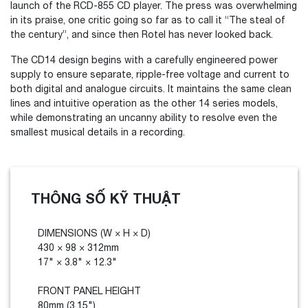
launch of the RCD-855 CD player. The press was overwhelming
in its praise, one critic going so far as to call it “The steal of
the century”, and since then Rotel has never looked back.
The CD14 design begins with a carefully engineered power
supply to ensure separate, ripple-free voltage and current to
both digital and analogue circuits. It maintains the same clean
lines and intuitive operation as the other 14 series models,
while demonstrating an uncanny ability to resolve even the
smallest musical details in a recording.
THÔNG SỐ KỸ THUẬT
DIMENSIONS (W × H × D)
430 × 98 × 312mm
17" × 3.8" × 12.3"
FRONT PANEL HEIGHT
80mm (3.15")