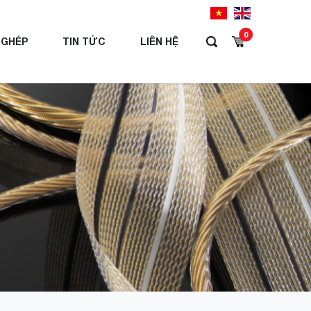
0
 GHÉP
TIN TỨC
LIÊN HỆ