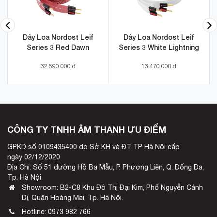
Dây Loa Nordost Leif
Dây Loa Nordost Leif
Series 3 Red Dawn
Series 3 White Lightning
32.590.000 đ
13.470.000 đ
CÔNG TY TNHH ÂM THANH ƯU ĐIỂM
GPKD số 0109435400 do Sở KH và ĐT TP Hà Nội cấp
ngày 02/12/2020
Địa Chỉ: Số 51 đường Hồ Ba Mẫu, P. Phương Liên, Q. Đống Đa,
Tp. Hà Nội
Showroom: B2-C8 Khu Đô Thị Đại Kim, Phố Nguyễn Cảnh
Dị, Quận Hoàng Mai, Tp. Hà Nội.
Hotline:
0973 982 766