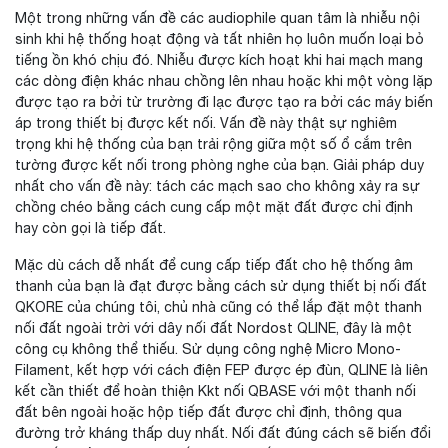
Một trong những vấn đề các audiophile quan tâm là nhiễu nội
sinh khi hệ thống hoạt động và tất nhiên họ luôn muốn loại bỏ
tiếng ồn khó chịu đó. Nhiễu được kích hoạt khi hai mạch mang
các dòng điện khác nhau chồng lên nhau hoặc khi một vòng lặp
được tạo ra bởi từ trường đi lạc được tạo ra bởi các máy biến
áp trong thiết bị được kết nối. Vấn đề này thật sự nghiêm
trọng khi hệ thống của bạn trải rộng giữa một số ổ cắm trên
tường được kết nối trong phòng nghe của bạn. Giải pháp duy
nhất cho vấn đề này: tách các mạch sao cho không xảy ra sự
chồng chéo bằng cách cung cấp một mặt đất được chỉ định
hay còn gọi là tiếp đất.
Mặc dù cách dễ nhất để cung cấp tiếp đất cho hệ thống âm
thanh của bạn là đạt được bằng cách sử dụng thiết bị nối đất
QKORE của chúng tôi, chủ nhà cũng có thể lắp đặt một thanh
nối đất ngoài trời với dây nối đất Nordost QLINE, đây là một
công cụ không thể thiếu. Sử dụng công nghệ Micro Mono-
Filament, kết hợp với cách điện FEP được ép đùn, QLINE là liên
kết cần thiết để hoàn thiện Kkt nối QBASE với một thanh nối
đất bên ngoài hoặc hộp tiếp đất được chỉ định, thông qua
đường trở kháng thấp duy nhất. Nối đất đúng cách sẽ biến đổi