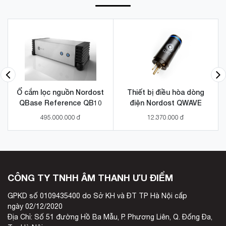
Ổ cắm lọc nguồn Nordost
Thiết bị điều hòa dòng
QBase Reference QB10
điện Nordost QWAVE
495.000.000 đ
12.370.000 đ
CÔNG TY TNHH ÂM THANH ƯU ĐIỂM
GPKD số 0109435400 do Sở KH và ĐT TP Hà Nội cấp
ngày 02/12/2020
Địa Chỉ: Số 51 đường Hồ Ba Mẫu, P. Phương Liên, Q. Đống Đa,