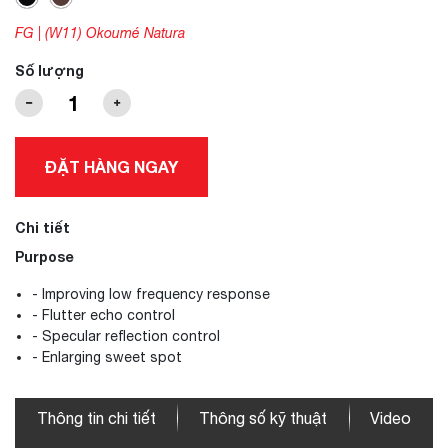
FG | (W11) Okoumé Natura
Số lượng
ĐẶT HÀNG NGAY
Chi tiết
Purpose
- Improving low frequency response
- Flutter echo control
- Specular reflection control
- Enlarging sweet spot
Thông tin chi tiết
Thông số kỹ thuật
Video