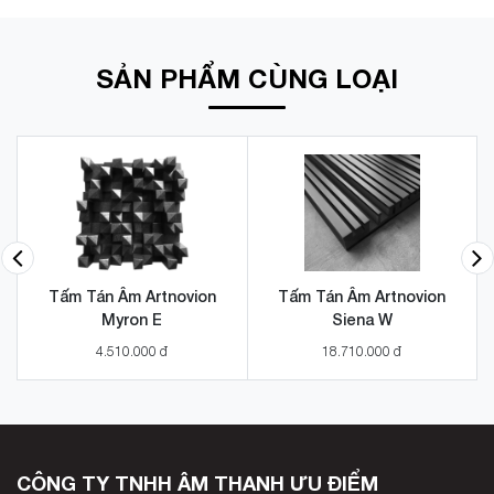
SẢN PHẨM CÙNG LOẠI
Tấm Tán Âm Artnovion
Tấm Tán Âm Artnovion
Myron E
Siena W
4.510.000 đ
18.710.000 đ
CÔNG TY TNHH ÂM THANH ƯU ĐIỂM